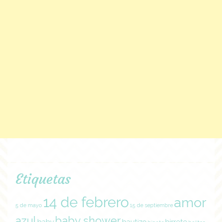
Etiquetas
14 de febrero
amor
5 de mayo
15 de septiembre
azul
baby shower
baby
bautizo
birrete