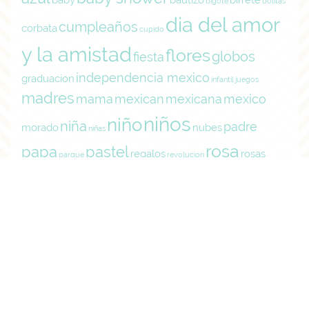
bigote
bolitas
dia del amor
cumpleaños
corbata
cupido
y la amistad
flores
globos
fiesta
independencia mexico
graduacion
infantil
juegos
madres
mama
mexican
mexicana
mexico
niños
niño
niña
padre
morado
nubes
niñas
rosa
papa
pastel
regalos
rosas
parque
revolucion
san valentin
tarjeta de
tarjeta
septiembre
amor
Search
for:
Recent Posts