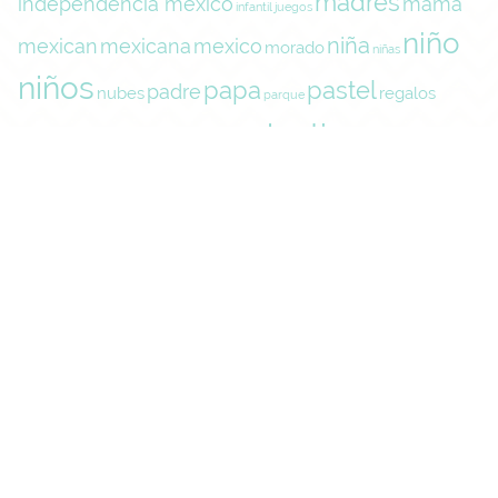
madres
independencia mexico
mama
infantil
juegos
niño
niña
mexican
mexicana
mexico
morado
niñas
niños
papa
pastel
padre
nubes
regalos
parque
san valentin
rosa
tarjeta
rosas
revolucion
septiembre
tarjeta de amor
Search
for:
Recent Posts
Tarjeta del día del padre para imprimir gratis
Tarjeta del día del padre para imprimir
Tarjeta del día de la madre