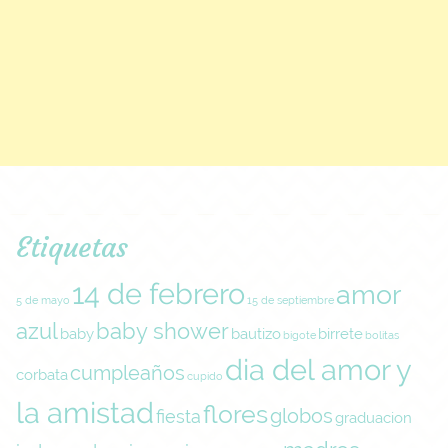
Etiquetas
14 de febrero
amor
5 de mayo
15 de septiembre
azul
baby shower
baby
bautizo
birrete
bigote
bolitas
dia del amor y
cumpleaños
corbata
cupido
la amistad
flores
globos
fiesta
graduacion