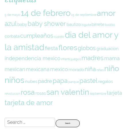
14 de febrero
amor
5 de mayo
15 de septiembre
azul
baby shower
baby
bautizo
birrete
bigote
bolitas
dia del amor y
cumpleaños
corbata
cupido
la amistad
flores
globos
fiesta
graduacion
madres
independencia mexico
mama
infantil
juegos
niño
niña
mexican
mexicana
mexico
morado
niñas
niños
papa
pastel
padre
nubes
regalos
parque
san valentin
rosa
tarjeta
rosas
revolucion
septiembre
tarjeta de amor
Search
for: