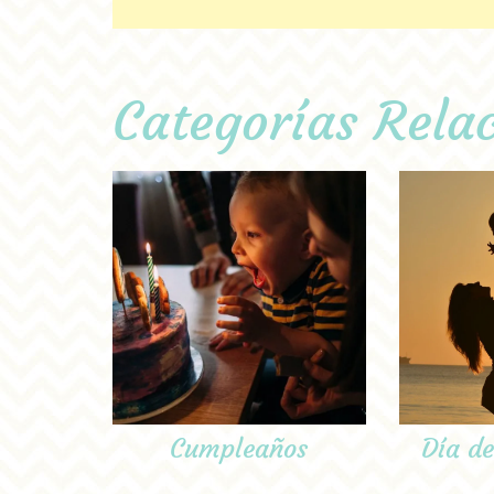
Categorías Rela
Cumpleaños
Día d