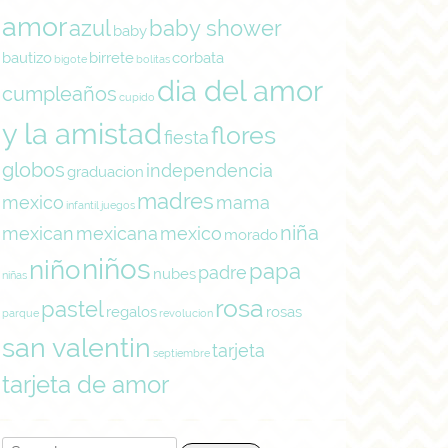
amor
azul
baby shower
baby
bautizo
birrete
corbata
bigote
bolitas
dia del amor
cumpleaños
cupido
y la amistad
flores
fiesta
globos
independencia
graduacion
madres
mexico
mama
infantil
juegos
niña
mexican
mexicana
mexico
morado
niños
niño
papa
padre
nubes
niñas
rosa
pastel
regalos
rosas
parque
revolucion
san valentin
tarjeta
septiembre
tarjeta de amor
Search