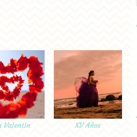
n Valentín
XV Años