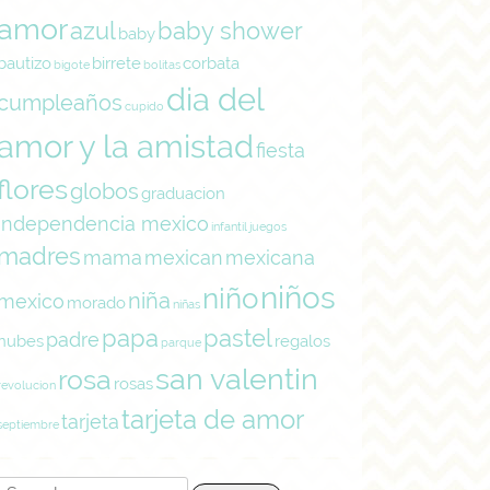
amor
azul
baby shower
baby
bautizo
birrete
corbata
bigote
bolitas
dia del
cumpleaños
cupido
amor y la amistad
fiesta
flores
globos
graduacion
independencia mexico
infantil
juegos
madres
mama
mexican
mexicana
niños
niño
niña
mexico
morado
niñas
papa
pastel
padre
nubes
regalos
parque
san valentin
rosa
rosas
revolucion
tarjeta de amor
tarjeta
septiembre
Search