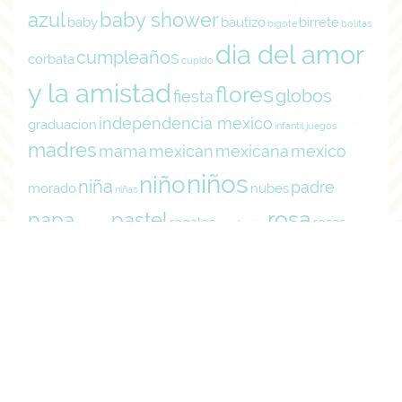
azul
baby shower
baby
bautizo
birrete
bigote
bolitas
dia del amor
cumpleaños
corbata
cupido
y la amistad
flores
globos
fiesta
independencia mexico
graduacion
infantil
juegos
madres
mama
mexican
mexicana
mexico
niños
niño
niña
padre
morado
nubes
niñas
rosa
papa
pastel
regalos
rosas
parque
revolucion
san valentin
tarjeta de
tarjeta
septiembre
amor
Search
for: