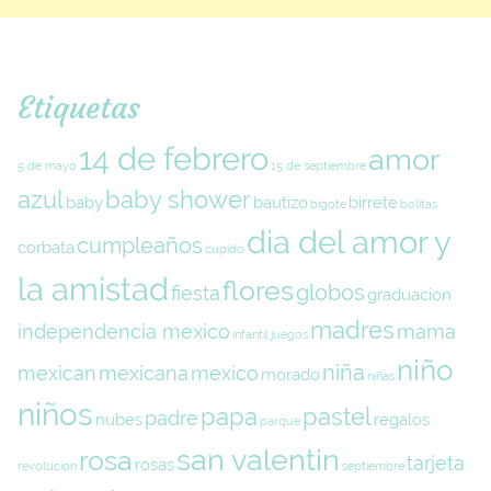
Etiquetas
14 de febrero
amor
5 de mayo
15 de septiembre
azul
baby shower
baby
bautizo
birrete
bigote
bolitas
dia del amor y
cumpleaños
corbata
cupido
la amistad
flores
globos
fiesta
graduacion
madres
independencia mexico
mama
infantil
juegos
niño
niña
mexican
mexicana
mexico
morado
niñas
niños
papa
pastel
padre
nubes
regalos
parque
san valentin
rosa
tarjeta
rosas
revolucion
septiembre