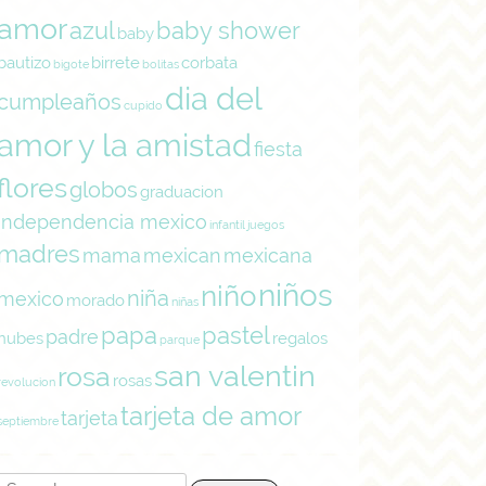
amor
azul
baby shower
baby
bautizo
birrete
corbata
bigote
bolitas
dia del
cumpleaños
cupido
amor y la amistad
fiesta
flores
globos
graduacion
independencia mexico
infantil
juegos
madres
mama
mexican
mexicana
niños
niño
niña
mexico
morado
niñas
papa
pastel
padre
nubes
regalos
parque
san valentin
rosa
rosas
revolucion
tarjeta de amor
tarjeta
septiembre
Search